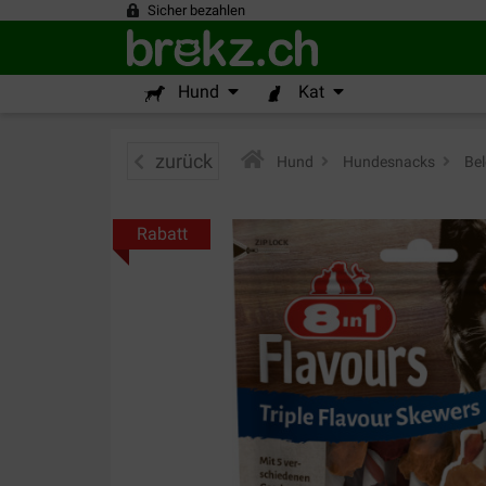
Sicher bezahlen
Hund
Kat
zurück
Hund
>
Hundesnacks
>
Bel
Rabatt