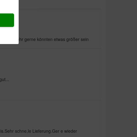
ie Hunde sehr gerne könnten etwas größer sein
ut...
is.Sehr schne,le Lieferung.Ger e wieder