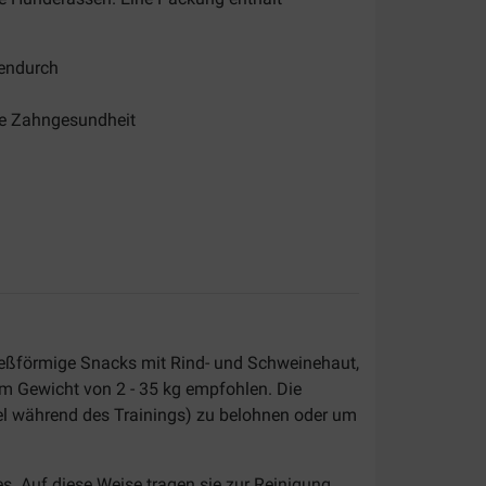
hendurch
ne Zahngesundheit
pießförmige Snacks mit Rind- und Schweinehaut,
em Gewicht von 2 - 35 kg empfohlen. Die
el während des Trainings) zu belohnen oder um
es. Auf diese Weise tragen sie zur Reinigung