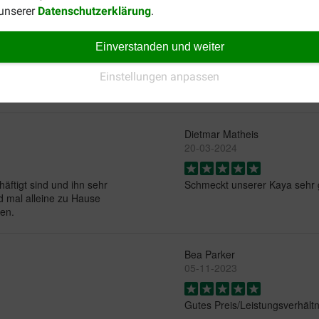
 unserer
Datenschutzerklärung
.
Thomas Rosenbach
Einverstanden und weiter
10-06-2025
Einstellungen anpassen
tolles Produkt das fressen d
Dietmar Matheis
20-03-2024
äftigt sind und ihn sehr
Schmeckt unserer Kaya sehr g
d mal alleine zu Hause
hen.
Bea Parker
05-11-2023
Gutes Preis/Leistungsverhältn