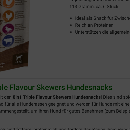
113 Gramm, ca. 6 Stück.
Ideal als Snack für Zwisc
Reich an Proteinen
Unterstützen die allgemei
iple Flavour Skewers Hundesnacks
it den
8in1 Triple Flavour Skewers Hundesnacks
! Dies sind s
ind für alle Hunderassen geeignet und werden für Hunde mit ein
sammengestellt, um Ihren Hund für gutes Benehmen (zum Beispi
sch sind fettarm, proteinreich und fördern das Kauen Ihres Hund