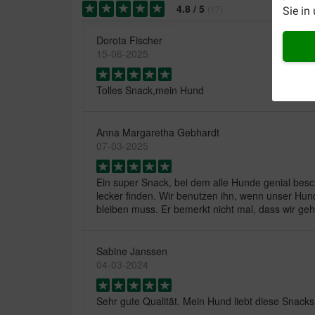
4.8
/
5
(
17
)
Sie in
Dorota Fischer
15-06-2025
Tolles Snack,mein Hund
Anna Margaretha Gebhardt
07-03-2025
Ein super Snack, bei dem alle Hunde genial besch
lecker finden. Wir benutzen ihn, wenn unser Hun
bleiben muss. Er bemerkt nicht mal, dass wir ge
Sabine Janssen
04-03-2024
Sehr gute Qualität. Mein Hund liebt diese Snacks