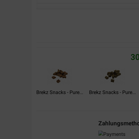
Angelika Frebel-Weber
11-06-2023
Lieferung kam sehr schnell. Bestellung war richti
Werde immer wieder bestellen...
30
Jochen Rehm
30-05-2022
Tolles Produkt, toller Händler!
Brekz Snacks - Pure...
Brekz Snacks - Pure...
Zahlungsmeth