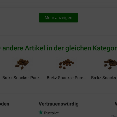
Gertrud Tölk
23-05-2023
Mehr anzeigen
g und ordentlich verpackt!
Es ist ein gesunder Snacks für
 andere Artikel in der gleichen Kategor
Ádám Kesztler
08-05-2026
Der Lieblingssnack meiner H
Translate to English
Brekz Snacks - Pure...
Brekz Snacks - Pure...
Brekz Snacks -
oden
Vertrauenswürdig