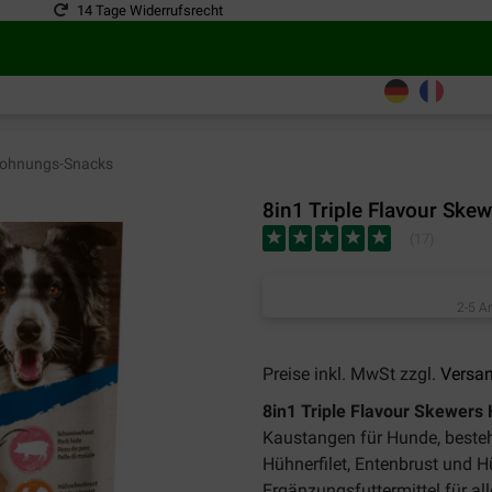
14 Tage Widerrufsrecht
ohnungs-Snacks
8in1 Triple Flavour Sk
(
17
)
2-5 A
Preise inkl. MwSt zzgl.
Versa
8in1 Triple Flavour Skewer
Kaustangen für Hunde, beste
Hühnerfilet, Entenbrust und Hü
Ergänzungsfuttermittel für a