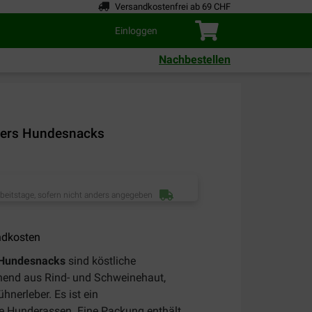
Versandkostenfrei ab 69 CHF
Einloggen
Nachbestellen
ewers Hundesnacks
rbeitstage, sofern nicht anders angegeben
ndkosten
s Hundesnacks
sind köstliche
hend aus Rind- und Schweinehaut,
hnerleber. Es ist ein
lle Hunderassen. Eine Packung enthält