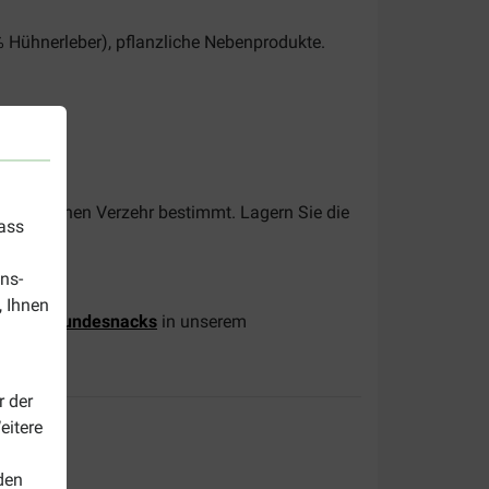
 Hühnerleber), pflanzliche Nebenprodukte.
menschlichen Verzehr bestimmt. Lagern Sie die
dass
ns-
, Ihnen
r Sticks Hundesnacks
in unserem
r der
eitere
den