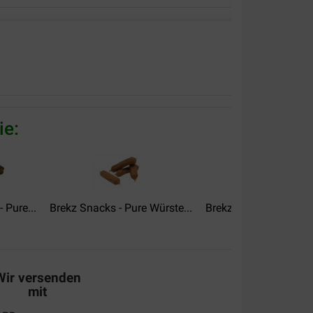
 alle Hunde. Wir bestellen wieder.
ie:
unde
 Pure...
Brekz Snacks - Pure Würste...
Brekz Snacks - Pure W
Wir versenden
mit