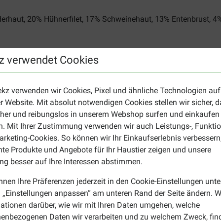
derhaut, 20% Hühnerfilet, 17% Schweinehaut, 13% Entenbrust, 4%
z verwendet Cookies
aser 1%, Feuchtigkeit 18%.
 Triple Flavour Skewers Hundesnacks
ekz verwenden wir Cookies, Pixel und ähnliche Technologien auf
d Trinkwasser zur Verfügung. Dieses Produkt ist nicht für den 
r Website. Mit absolut notwendigen Cookies stellen wir sicher, 
ist auf der Verpackung angegeben.
cher und reibungslos in unserem Webshop surfen und einkaufen
?
. Mit Ihrer Zustimmung verwenden wir auch Leistungs-, Funktio
rketing-Cookies. So können wir Ihr Einkaufserlebnis verbessern
ck suchen, haben wir zum Beispiel auch die
8in1 Triple Flavou
nte Produkte und Angebote für Ihr Haustier zeigen und unsere
ch einfach auf unserer
Übersichtsseite für Hundesnacks
.
g besser auf Ihre Interessen abstimmen.
nnen Ihre Präferenzen jederzeit in den Cookie-Einstellungen unte
 „Einstellungen anpassen“ am unteren Rand der Seite ändern. W
ationen darüber, wie wir mit Ihren Daten umgehen, welche
enbezogenen Daten wir verarbeiten und zu welchem Zweck, fin