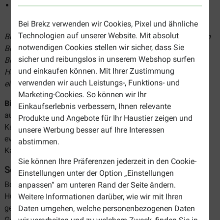
Unterstützen die Gesundheit von Verdauung und
Knochen
Bei Brekz verwenden wir Cookies, Pixel und ähnliche
Technologien auf unserer Website. Mit absolut
Brekz bietet Ihnen eine große Auswahl an Hundesnacks von
notwendigen Cookies stellen wir sicher, dass Sie
Boxby. Hierunter finden Sie eine Produktübersicht von
sicher und reibungslos in unserem Webshop surfen
Boxby. Entdecken Sie, welches Produkt am besten für Ihren
und einkaufen können. Mit Ihrer Zustimmung
Hund geeignet ist und bestellen Sie Boxby-Hundesnacks
verwenden wir auch Leistungs-, Funktions- und
einfach und günstig online!
Marketing-Cookies. So können wir Ihr
Bitte beachten:
Die Verabreichung von Kaumaterial erfolgt
Einkaufserlebnis verbessern, Ihnen relevante
auf eigene Gefahr. Wir empfehlen Ihnen, Ihren Hund beim
Produkte und Angebote für Ihr Haustier zeigen und
Kauen immer im Auge zu behalten. Wir haften nicht für
unsere Werbung besser auf Ihre Interessen
eventuelle Verletzungen, die durch das Kauen von
abstimmen.
Kauspielzeug entstehen könnten.
Sie können Ihre Präferenzen jederzeit in den Cookie-
Sortiment Boxby Hundesnacks
Einstellungen unter der Option „Einstellungen
Bei Brekz finden Sie eine breite Auswahl an Boxby
anpassen“ am unteren Rand der Seite ändern.
Hundesnacks. Die Snacks sind für alle Hunderassen
Weitere Informationen darüber, wie wir mit Ihren
geeignet. Dank der Vielzahl an Sorten und
Daten umgehen, welche personenbezogenen Daten
Geschmacksrichtungen ist garantiert auch für Ihren