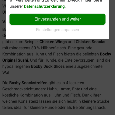
wir verarbeiten und zu welchem Zweck, finden Sie in
Vierbeiner etwas dabei. Nachfolgend finden Sie eine kurze
unserer
Datenschutzerklärung
.
Übersicht unseres Sortiments.
Einverstanden und weiter
Verschiedene Geschmacksrichtungen
Boxby Hundesnacks sind in verschiedenen
Einstellungen anpassen
Geschmacksrichtungen erhältlich. Für Hühnchenliebhaber
gibt es zum Beispiel
Chicken Wings
und
Chicken Snacks
mit mindestens 80 % Hühnerfleisch. Eine gesunde
Kombination aus Huhn und Fisch bieten die beliebten
Boxby
Original Sushi
. Und für Hunde, die Ente bevorzugen, sind die
hypoallergenen
Boxby Duck Slices
eine ausgezeichnete
Wahl.
Die
Boxby Snackstreifen
gibt es in 4 leckeren
Geschmacksrichtungen: Huhn, Lamm, Ente und eine
köstliche Kombination aus Huhn und Fisch. Dank ihrer
weichen Konsistenz lassen sie sich leicht in kleinere Stücke
teilen, ideal für kleinere Hunde oder als Belohnungssnack.