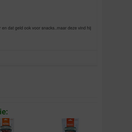
er en dat geld ook voor snacks..maar deze vind hij
g geleverd , zeker aan te bevelen .
ie: