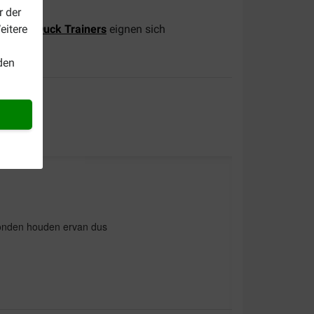
r der
eitere
n
Boxby Duck Trainers
eignen sich
den
onden houden ervan dus