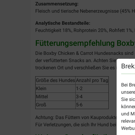
Zusammensetzung:
Fleisch und tierische Nebenerzeugnisse (45% Hu
Analytische Bestandteile:
Feuchtigkeit 18%, Rohprotein 20%, Rohfett 1%
Fütterungsempfehlung Boxb
Die Boxby Chicken & Carrot Hundesnacks sind 
der verfütterten Snacks an. Achten Sie bitte d
Brek
trockenen Ort und verschließen Sie es immer so
Größe des Hundes
Anzahl pro Tag
Bei Br
Klein
1-2
unsere
Mittel
3-4
Sie si
Groß
5-6
können
und Ma
Achtung: Das Füttern von Kauprodukten erfolgt
releva
Für Verletzungen, die sich Ihr Hund beim Kauen
Werbun