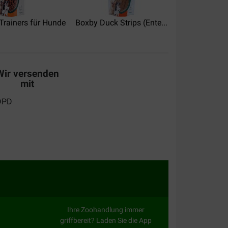
Trainers für Hunde
Boxby Duck Strips (Ente...
Boxby Chew S
Wir versenden
mit
Ihre Zoohandlung immer
griffbereit? Laden Sie die App