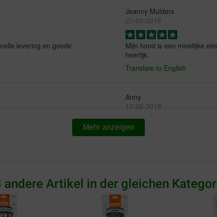
Jeanny Mulders
27-09-2018
 snelle levering en goede
Mijn hond is een moeilijke et
heerlijk.
Translate to English
Anny
17-06-2018
Mehr anzeigen
!!
Perfect ! Alles in orde en vlu
Translate to English
 andere Artikel in der gleichen Kategor
 honden vinden ze heerlijk.