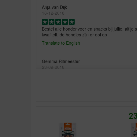
Anja van Dijk
16-12-2018
Bestel alle hondenvoer en snacks bij jullie, altijd
kwaliteit, de hondjes zijn er dol op
Translate to English
Gemma Ritmeester
23-09-2018
Prima product, keurige levering volgens afspraak
Translate to English
vera Janssen
23
07-12-2017
De hondensnacks van Proline zijn geweldig. Onze