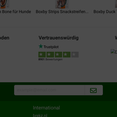
m Bone für Hunde
Boxby Strips Snackstreifen...
Boxby Duck 
oden
Vertrauenswürdig
8901
Bewertungen
International
brekz.nl