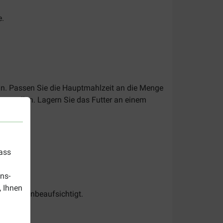
e.
an. Passen Sie die Hauptmahlzeit an die Menge
zu stellen. Lagern Sie das Futter an einem
dass
ns-
, Ihnen
s nicht unbeaufsichtigt.