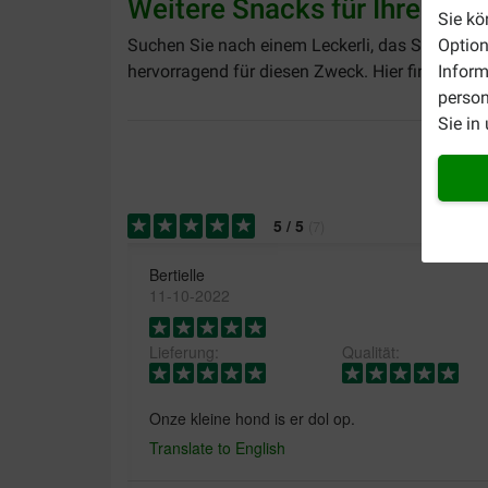
Weitere Snacks für Ihren vie
Sie kö
Option
Suchen Sie nach einem Leckerli, das Sie währe
Inform
hervorragend für diesen Zweck. Hier finden Si
person
Sie in
5
/
5
(
7
)
Bertielle
11-10-2022
Lieferung:
Qualität:
Onze kleine hond is er dol op.
Translate to English