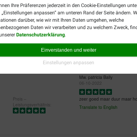
rbeinigen Freund?
nnen Ihre Präferenzen jederzeit in den Cookie-Einstellungen unte
 „Einstellungen anpassen“ am unteren Rand der Seite ändern. W
nd einer Trainingseinheit verfüttern können? Die schmackhafte
ationen darüber, wie wir mit Ihren Daten umgehen, welche
e unser Gesamtsortiment für
Hundesnacks zur Belohnung
.
enbezogenen Daten wir verarbeiten und zu welchem Zweck, fin
 unserer
Datenschutzerklärung
.
Einverstanden und weiter
Einstellungen anpassen
Mw. patricia Bally
06-10-2022
Preis –
zeer goed maar duur maar h
Leistungsverhältnis:
Translate to English