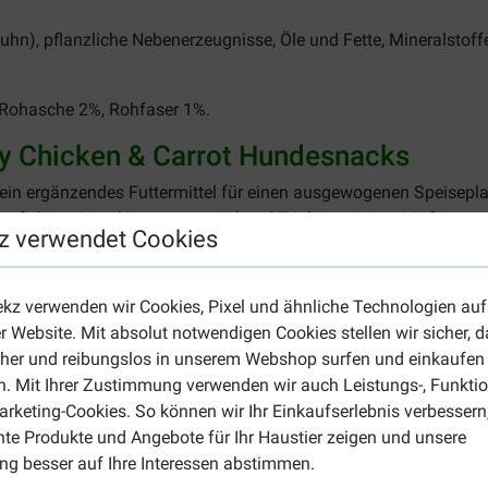
hn), pflanzliche Nebenerzeugnisse, Öle und Fette, Mineralstoff
, Rohasche 2%, Rohfaser 1%.
y Chicken & Carrot Hundesnacks
ein ergänzendes Futtermittel für einen ausgewogenen Speisepl
arauf, Ihrem Hund immer ausreichend Trinkwasser zur Verfügung 
z verwendet Cookies
rgfältig.
ekz verwenden wir Cookies, Pixel und ähnliche Technologien auf
r Website. Mit absolut notwendigen Cookies stellen wir sicher, 
cher und reibungslos in unserem Webshop surfen und einkaufen
. Mit Ihrer Zustimmung verwenden wir auch Leistungs-, Funktio
rketing-Cookies. So können wir Ihr Einkaufserlebnis verbessern
 auf eigene Gefahr. Lassen Sie Ihren Hund während des Fressen
nte Produkte und Angebote für Ihr Haustier zeigen und unsere
 auf dem Kaumaterial zuzieht, wird nicht gehaftet.
g besser auf Ihre Interessen abstimmen.