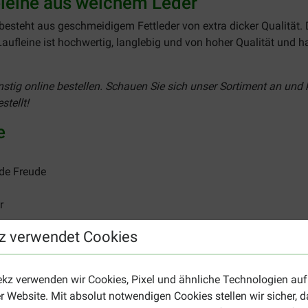
leine aus weichem Leder
besteht aus geschmeidigem Fettleder von extra dicker Qualität. 
ufleine ist hochwertig, langlebig und von hoher Qualität und ha
stig online bestellen. Schauen Sie sich unser Sortiment an und 
stellt!
e
nde Freude
r
z verwendet Cookies
 Halsband zu dieser Laufleine? Schauen Sie dann nach dem
wei
ekz verwenden wir Cookies, Pixel und ähnliche Technologien auf
r Website. Mit absolut notwendigen Cookies stellen wir sicher, 