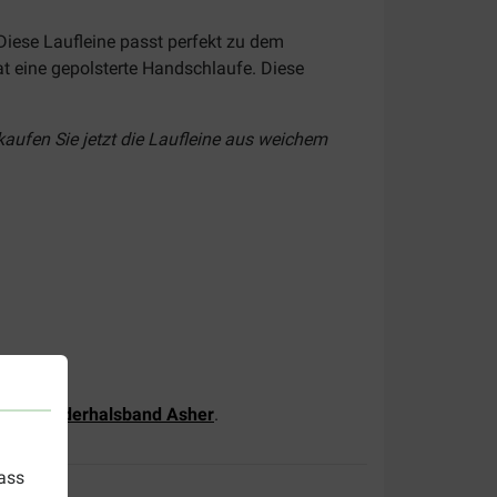
Diese Laufleine passt perfekt zu dem
t eine gepolsterte Handschlaufe. Diese
kaufen Sie jetzt die Laufleine aus weichem
chen Lederhalsband Asher
.
dass