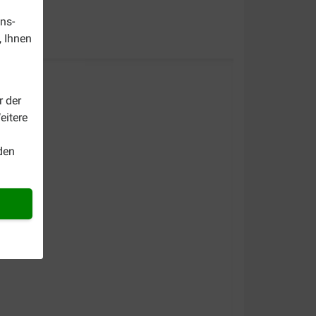
ns-
, Ihnen
r der
eitere
den