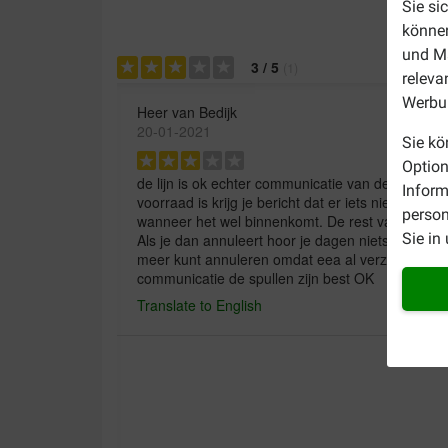
Sie si
können
und Ma
3
/
5
(
1
)
releva
Werbun
Heer van Bedijk
20-01-2021
Sie kö
Option
de lijn is ok echter communicatie van deze zaak 
Inform
voorraad is krijg je bericht dat er iets niet op vo
person
wanneer het wel binnenkomt. De rest van de beste
Sie in
Als je dan annuleert hoor je dagen niets en dan ko
meer kunt annuleren omdat eea al verzonden wo
communicatie de spullen zijn best OK
Translate to English