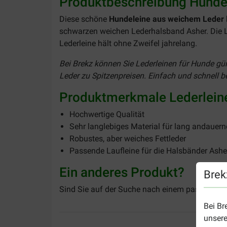
Produktbeschreibung Hunde
Diese schöne
Hundeleine aus weichem Leder
schwarzen weichen Lederhalsband Asher. Die La
Lederleine hält ohne Zweifel jahrelang.
Bei Brekz können Sie Lederleinen für Hunde gün
Leder zu Spitzenpreisen. Einfach und schnell be
Produktmerkmale Lederlein
Hochwertige Qualität
Sehr langlebiges Material für lang andauer
Robustes, aber weiches Fettleder
Passende Laufleine für die Halsbänder Ashe
Ein anderes Produkt?
Brek
Sind Sie auf der Suche nach einem passenden
Bei Br
unsere