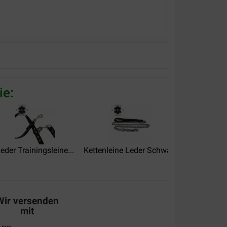
ie:
eder Trainingsleine...
Kettenleine Leder Schwarz
Petstages E
Wir versenden
mit