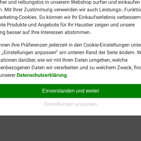
cher und reibungslos in unserem Webshop surfen und einkaufen
. Mit Ihrer Zustimmung verwenden wir auch Leistungs-, Funktio
rketing-Cookies. So können wir Ihr Einkaufserlebnis verbessern
nte Produkte und Angebote für Ihr Haustier zeigen und unsere
g besser auf Ihre Interessen abstimmen.
nnen Ihre Präferenzen jederzeit in den Cookie-Einstellungen unte
 „Einstellungen anpassen“ am unteren Rand der Seite ändern. W
is belabberd. Nadat eea op
ationen darüber, wie wir mit Ihren Daten umgehen, welche
orraad en ze niet weten
enbezogenen Daten wir verarbeiten und zu welchem Zweck, fin
lling versturen ze ook niet.
 unserer
Datenschutzerklärung
.
mt er bericht dat je niet
rdt. Hele gebrekkige
Einverstanden und weiter
Einstellungen anpassen