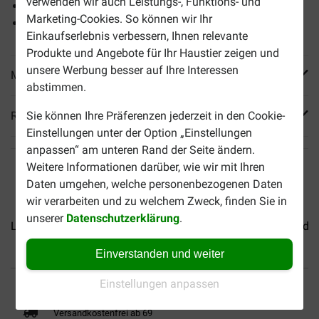
verwenden wir auch Leistungs-, Funktions- und
Auch geeignet um zwei Hunde gleichzeitig zu führen
Marketing-Cookies. So können wir Ihr
Erhältlich in verschiedenen Größen
Einkaufserlebnis verbessern, Ihnen relevante
Produkte und Angebote für Ihr Haustier zeigen und
unsere Werbung besser auf Ihre Interessen
Mehr Produktinfos
abstimmen.
Reviews
Sie können Ihre Präferenzen jederzeit in den Cookie-
Einstellungen unter der Option „Einstellungen
anpassen“ am unteren Rand der Seite ändern.
Weitere Informationen darüber, wie wir mit Ihren
Daten umgehen, welche personenbezogenen Daten
wir verarbeiten und zu welchem Zweck, finden Sie in
unserer
Datenschutzerklärung
.
Leder Hundeleine Braun
Leder Hundeleine Schwarz
Leder
Einverstanden und weiter
Bis 30% günstiger
Sicher bezahlen
Einstellungen anpassen
Versandkostenfrei ab 69