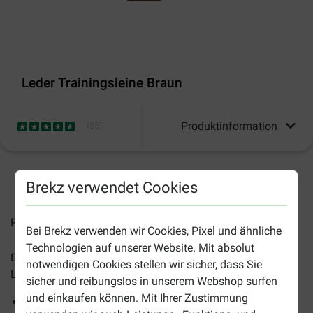
Leder Trainingsleine Braun
Produktinformation
(
55
)
2-5 Arbeitstage, sofern nicht anders angegeben
Brekz verwendet Cookies
Preise inkl. MwSt zzgl.
Versandkosten
Bei Brekz verwenden wir Cookies, Pixel und ähnliche
Technologien auf unserer Website. Mit absolut
Die
Leder Trainingsleine Braun
ist eine robuste, in der
notwendigen Cookies stellen wir sicher, dass Sie
Länge verstellbare Leine für Hunde.
sicher und reibungslos in unserem Webshop surfen
und einkaufen können. Mit Ihrer Zustimmung
Einfach anzuschließen