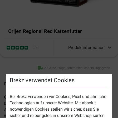
Orijen Regional Red Katzenfutter
Produktinformation
(
37
)
2-5 Arbeitstage, sofern nicht anders angegeben
Brekz verwendet Cookies
Preise inkl. MwSt zzgl.
Versandkosten
Bei Brekz verwenden wir Cookies, Pixel und ähnliche
Orijen Regional Red Katzenfutter
ist ein ganzheitliches
Technologien auf unserer Website. Mit absolut
biologisches Futter das für Katzen aller Rassen und jeden
notwendigen Cookies stellen wir sicher, dass Sie
Alters entwickelt wurde. Reich an Eiweiß von Angus Rind,
sicher und reibungslos in unserem Webshop surfen
Wildschwein, Bison und Schwein ergänzt mit Gemüse,