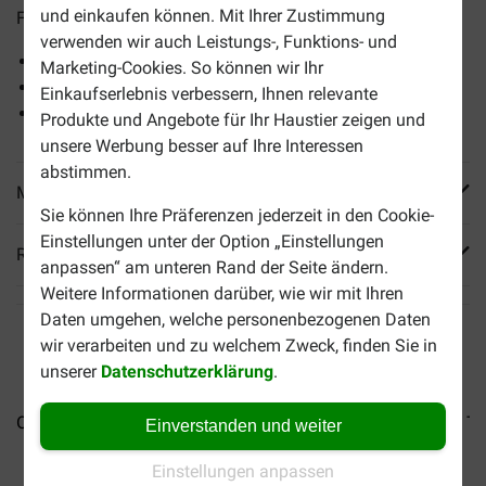
und einkaufen können. Mit Ihrer Zustimmung
Früchten und frischem Fisch.
verwenden wir auch Leistungs-, Funktions- und
Ausschließlich frische Bestandteile.
Marketing-Cookies. So können wir Ihr
Ausgezeichneter Geschmack.
Einkaufserlebnis verbessern, Ihnen relevante
Reich an Eiweiß.
Produkte und Angebote für Ihr Haustier zeigen und
unsere Werbung besser auf Ihre Interessen
abstimmen.
Mehr Produktinfos
Sie können Ihre Präferenzen jederzeit in den Cookie-
Einstellungen unter der Option „Einstellungen
Reviews
anpassen“ am unteren Rand der Seite ändern.
Weitere Informationen darüber, wie wir mit Ihren
Daten umgehen, welche personenbezogenen Daten
wir verarbeiten und zu welchem Zweck, finden Sie in
unserer
Datenschutzerklärung
.
Orijen Original Cat...
Orijen Six Fish Katzenfutter
Orijen T
Einverstanden und weiter
Einstellungen anpassen