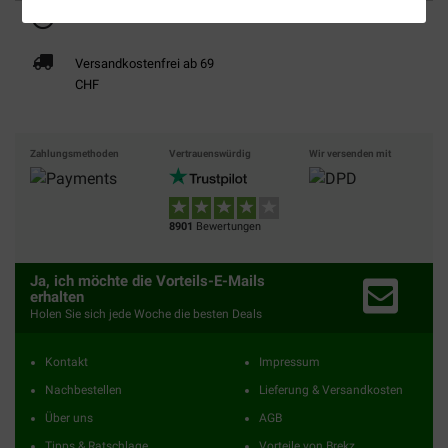
Bis 30% günstiger
Sicher bezahlen
Versandkostenfrei ab 69
CHF
Zahlungsmethoden
Vertrauenswürdig
Wir versenden mit
8901
Bewertungen
Ja, ich möchte die Vorteils-E-Mails
erhalten
Holen Sie sich jede Woche die besten Deals
Kontakt
Impressum
Nachbestellen
Lieferung & Versandkosten
Über uns
AGB
Tipps & Ratschlage
Vorteile von Brekz