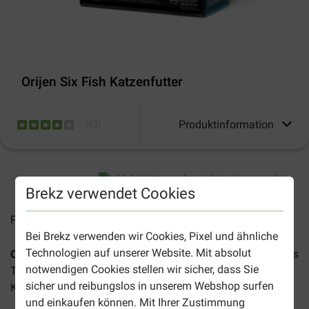
Orijen Six Fish Katzenfutter
Produktinformation
(
63
)
2-5 Arbeitstage, sofern nicht anders angegeben
Brekz verwendet Cookies
Preise inkl. MwSt zzgl.
Versandkosten
Bei Brekz verwenden wir Cookies, Pixel und ähnliche
Technologien auf unserer Website. Mit absolut
Orijen Six Fish Katzenfutter
ist ein biologisches natürliches
notwendigen Cookies stellen wir sicher, dass Sie
Trockenfutter mit Fisch geeignet für ausgewachsene
sicher und reibungslos in unserem Webshop surfen
Katzen aller Rassen und Altersgruppen.
und einkaufen können. Mit Ihrer Zustimmung