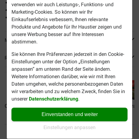
Frei von Zusatzstoffen
verwenden wir auch Leistungs-, Funktions- und
Natürliches Futter
Marketing-Cookies. So können wir Ihr
Mit ganzen 6 verschiedenen Sorten Fisch
Einkaufserlebnis verbessern, Ihnen relevante
Produkte und Angebote für Ihr Haustier zeigen und
unsere Werbung besser auf Ihre Interessen
Mehr Produktinfos
abstimmen.
Sie können Ihre Präferenzen jederzeit in den Cookie-
Reviews
Einstellungen unter der Option „Einstellungen
anpassen“ am unteren Rand der Seite ändern.
Weitere Informationen darüber, wie wir mit Ihren
Daten umgehen, welche personenbezogenen Daten
wir verarbeiten und zu welchem Zweck, finden Sie in
unserer
Datenschutzerklärung
.
Orijen Original Cat...
Orijen Regional Red...
Orijen Tundra 
Einverstanden und weiter
Einstellungen anpassen
Bis 30% günstiger
Sicher bezahlen