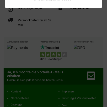
Bis 30% günstiger
Sicher bezahlen
Versandkostenfrei ab 69
CHF
Zahlungsmethoden
Vertrauenswürdig
Wir versenden mit
8910
Bewertungen
Ja, ich möchte die Vorteils-E-Mails
erhalten
Holen Sie sich jede Woche die besten Deals
Kontakt
Impressum
Nachbestellen
Lieferung & Versandkosten
Über uns
AGB