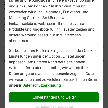
sicher und reibungslos in unserem Webshop surfen
tragen zu einem besseren Gleichgewicht in der Darmflora
und einkaufen können. Mit Ihrer Zustimmung
bei.
verwenden wir auch Leistungs-, Funktions- und
Marketing-Cookies. So können wir Ihr
Unterstützt die Darmflora mit Präbiotika
Einkaufserlebnis verbessern, Ihnen relevante
Leicht verdaulich
Produkte und Angebote für Ihr Haustier zeigen und
Komplettnahrung für mittelgroße Hunde
unsere Werbung besser auf Ihre Interessen
abstimmen.
Mehr Produktinfos
Sie können Ihre Präferenzen jederzeit in den Cookie-
Einstellungen unter der Option „Einstellungen
Reviews
anpassen“ am unteren Rand der Seite ändern.
Weitere Informationen darüber, wie wir mit Ihren
Daten umgehen, welche personenbezogenen Daten
wir verarbeiten und zu welchem Zweck, finden Sie in
unserer
Datenschutzerklärung
.
Einverstanden und weiter
Pro Plan Large Robust Puppy...
Pro Plan Medium Adult...
Einstellungen anpassen