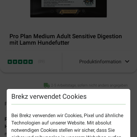
Pro Plan Medium Adult Sensitive Digestion
mit Lamm Hundefutter
Produktinformation
(
89
)
2-5 Arbeitstage, sofern nicht anders angegeben
Brekz verwendet Cookies
Preise inkl. MwSt zzgl.
Versandkosten
Bei Brekz verwenden wir Cookies, Pixel und ähnliche
Pro Plan Medium Adult Sensitive Digestion mit Lamm
Technologien auf unserer Website. Mit absolut
Hundefutter
ist ein Nahrungsmittel für mittelgroße Hunde
notwendigen Cookies stellen wir sicher, dass Sie
mit empfindlicher Verdauung. Die Präbiotika im Futter