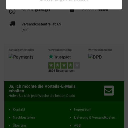
Bis 30% günstiger
Sicher bezahlen
Versandkostenfrei ab 69
CHF
Zahlungsmethoden
Vertrauenswürdig
Wir versenden mit
8891
Bewertungen
Ja, ich möchte die Vorteils-E-Mails
erhalten
Holen Sie sich jede Woche die besten Deals
Kontakt
Impressum
Nachbestellen
Lieferung & Versandkosten
Über uns
AGB