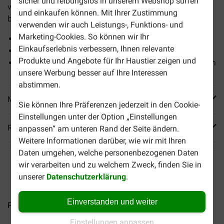
sicher und reibungslos in unserem Webshop surfen
von 7 Jahren, das dazu beiträgt, dass Ihr Hund fit und vital
und einkaufen können. Mit Ihrer Zustimmung
bleibt.
verwenden wir auch Leistungs-, Funktions- und
Marketing-Cookies. So können wir Ihr
Stärkt das Immunsystem
Einkaufserlebnis verbessern, Ihnen relevante
Unterstützt die Gelenke
Produkte und Angebote für Ihr Haustier zeigen und
Speziell für mittlere und große Hunderassen ab 7 Jahren
unsere Werbung besser auf Ihre Interessen
abstimmen.
Mehr Produktinfos
Sie können Ihre Präferenzen jederzeit in den Cookie-
Einstellungen unter der Option „Einstellungen
Reviews
anpassen“ am unteren Rand der Seite ändern.
Weitere Informationen darüber, wie wir mit Ihren
Daten umgehen, welche personenbezogenen Daten
wir verarbeiten und zu welchem Zweck, finden Sie in
unserer
Datenschutzerklärung
.
Einverstanden und weiter
Pro Plan Large Robust Puppy...
Pro Plan Medium Adult...
Einstellungen anpassen