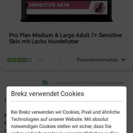
Pro Plan Medium & Large Adult 7+ Sensitive
Skin mit Lachs Hundefutter
Produktinformation
(
85
)
2-5 Arbeitstage, sofern nicht anders angegeben
Brekz verwendet Cookies
Preise inkl. MwSt zzgl.
Versandkosten
Bei Brekz verwenden wir Cookies, Pixel und ähnliche
Pro Plan Medium & Large Adult 7+ Sensitive Skin mit
Technologien auf unserer Website. Mit absolut
Lachs Hundefutter
ist ein speziell abgestimmtes,
notwendigen Cookies stellen wir sicher, dass Sie
getreidefreies Futter für Ihren älteren Hund ab einem Alter