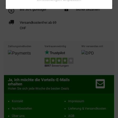
Bis 30% günstiger
Sicher bezahlen
Versandkostenfrei ab 69
CHF
Zahlungsmethoden
Vertrauenswürdig
Wir versenden mit
8897
Bewertungen
Ja, ich möchte die Vorteils-E-Mails
erhalten
Holen Sie sich jede Woche die besten Deals
Kontakt
Impressum
Nachbestellen
Lieferung & Versandkosten
Über uns
AGB