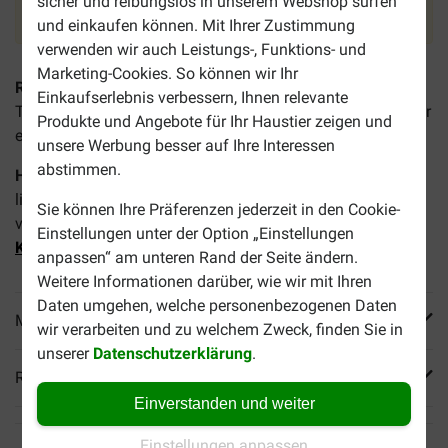
sicher und reibungslos in unserem Webshop surfen
Neue Ware für Sie ist unterwegs.
und einkaufen können. Mit Ihrer Zustimmung
verwenden wir auch Leistungs-, Funktions- und
Marketing-Cookies. So können wir Ihr
Royal Canin VCN Pediatric Growth Katzenfutter
ist ein
Einkaufserlebnis verbessern, Ihnen relevante
Trockenfutter für junge Katzen, das auch einfach in Wasser
Produkte und Angebote für Ihr Haustier zeigen und
eingeweicht werden kann.
unsere Werbung besser auf Ihre Interessen
abstimmen.
Hinweis:
Dieses Produkt ist demnächste leider nicht mehr
lieferbar. Royal Canin empfiehlt Ihnen, auf folgendes,
Sie können Ihre Präferenzen jederzeit in den Cookie-
vergleichbares Produkt zu wechseln:
Royal Canin Kitten
Einstellungen unter der Option „Einstellungen
Katzenfutter
.
anpassen“ am unteren Rand der Seite ändern.
Weitere Informationen darüber, wie wir mit Ihren
Daten umgehen, welche personenbezogenen Daten
Mehr Produktinfos
wir verarbeiten und zu welchem Zweck, finden Sie in
unserer
Datenschutzerklärung
.
Reviews
Einverstanden und weiter
Einstellungen anpassen