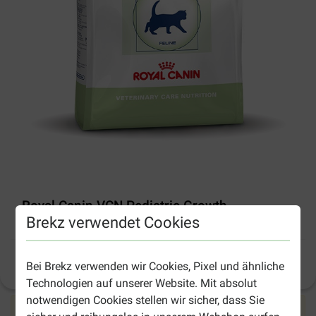
Royal Canin VCN Pediatric Growth
Katzenfutter
Brekz verwendet Cookies
Produktinformation
(
11
)
Bei Brekz verwenden wir Cookies, Pixel und ähnliche
Technologien auf unserer Website. Mit absolut
notwendigen Cookies stellen wir sicher, dass Sie
Dieses Produkt ist momentan leider ausverkauft.