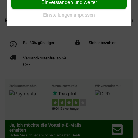
Einverstanden und weiter
Einstellungen anpassen
Royal Canin Puppy Chihuahua...
Royal Canin Adult Chihuah
Bis 30% günstiger
Sicher bezahlen
Versandkostenfrei ab 69
CHF
Zahlungsmethoden
Vertrauenswürdig
Wir versenden mit
8901
Bewertungen
Ja, ich möchte die Vorteils-E-Mails
erhalten
Holen Sie sich jede Woche die besten Deals