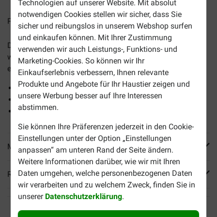
Technologien auf unserer Website. Mit absolut
notwendigen Cookies stellen wir sicher, dass Sie
Preise inkl. MwSt zzgl.
Versandkosten
sicher und reibungslos in unserem Webshop surfen
und einkaufen können. Mit Ihrer Zustimmung
Das vollwertige
Royal Canin Adult Beagle Hundefutter
verwenden wir auch Leistungs-, Funktions- und
wurde speziell für Beagles entwickelt. Das Trockenfutter
Marketing-Cookies. So können wir Ihr
eignet sich für Hunde ab zwölf Monaten.
Einkaufserlebnis verbessern, Ihnen relevante
Produkte und Angebote für Ihr Haustier zeigen und
Hilft das Gewicht zu halten
unsere Werbung besser auf Ihre Interessen
Unterstützt die Gelenke und Knochen
abstimmen.
Angereichert mit EPA und DHA
Sie können Ihre Präferenzen jederzeit in den Cookie-
Einstellungen unter der Option „Einstellungen
Mehr Produktinfos
anpassen“ am unteren Rand der Seite ändern.
Weitere Informationen darüber, wie wir mit Ihren
Daten umgehen, welche personenbezogenen Daten
Reviews
wir verarbeiten und zu welchem Zweck, finden Sie in
unserer
Datenschutzerklärung
.