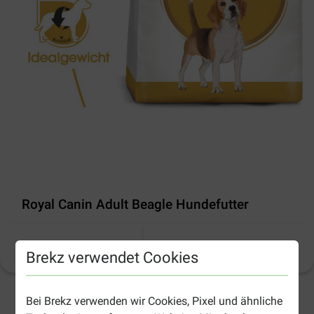
Royal Canin Adult Beagle Hundefutter
Produktinformation
(
24
)
Brekz verwendet Cookies
Bei Brekz verwenden wir Cookies, Pixel und ähnliche
2-5 Arbeitstage, sofern nicht anders angegeben