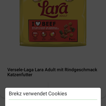
Versele-Laga Lara Adult mit Rindgeschmack
Katzenfutter
Produktinformation
(
16
)
Brekz verwendet Cookies