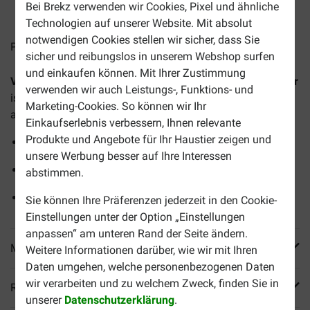
Bei Brekz verwenden wir Cookies, Pixel und ähnliche
2-5 Arbeitstage, sofern nicht anders angegeben
Technologien auf unserer Website. Mit absolut
notwendigen Cookies stellen wir sicher, dass Sie
Preise inkl. MwSt zzgl.
Versandkosten
sicher und reibungslos in unserem Webshop surfen
und einkaufen können. Mit Ihrer Zustimmung
Versele-Laga Lara Adult mit Rindgeschmack Katzenfutter
verwenden wir auch Leistungs-, Funktions- und
ist ein knuspriges, unwiderstehliches Trockenfutter für
Marketing-Cookies. So können wir Ihr
ausgewachsene Katzen.
Einkaufserlebnis verbessern, Ihnen relevante
Produkte und Angebote für Ihr Haustier zeigen und
Fördert eine gute Körperfitness
unsere Werbung besser auf Ihre Interessen
Mit köstlichem Rind- und Hühnergeschmack
abstimmen.
Geeignet für alle Katzen ab 1 Jahr
Sie können Ihre Präferenzen jederzeit in den Cookie-
Einstellungen unter der Option „Einstellungen
anpassen“ am unteren Rand der Seite ändern.
Mehr Produktinfos
Weitere Informationen darüber, wie wir mit Ihren
Daten umgehen, welche personenbezogenen Daten
wir verarbeiten und zu welchem Zweck, finden Sie in
Reviews
unserer
Datenschutzerklärung
.