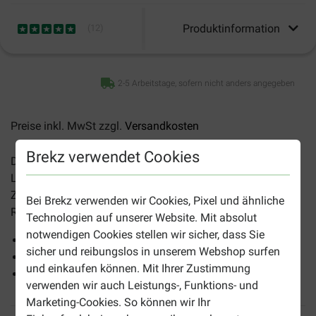
Produktinformation
(
12
)
2-5 Arbeitstage, sofern nicht anders angegeben
Preise inkl. MwSt zzgl.
Versandkosten
Brekz verwendet Cookies
Die
Brekz Snacks - Hühnermägen für Hunde
sind ein
Leckerbissen zum Kauen. Sie eignen sich als
Zwischenmahlzeit oder als Belohnung für Hunde aller
Bei Brekz verwenden wir Cookies, Pixel und ähnliche
Rassen.
Technologien auf unserer Website. Mit absolut
notwendigen Cookies stellen wir sicher, dass Sie
100% natürlich
sicher und reibungslos in unserem Webshop surfen
Ohne künstliche Duft-, Farb- und Geschmacksstoffe
und einkaufen können. Mit Ihrer Zustimmung
Herrlich schmackhafter Kauspaß
verwenden wir auch Leistungs-, Funktions- und
Marketing-Cookies. So können wir Ihr