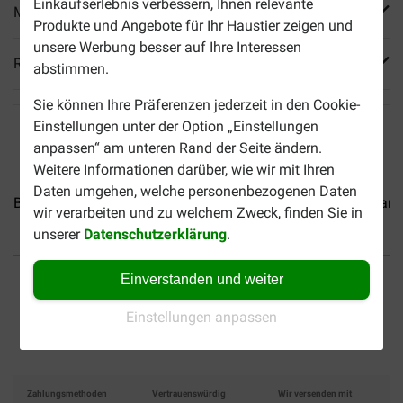
Einkaufserlebnis verbessern, Ihnen relevante
Mehr Produktinfos
Produkte und Angebote für Ihr Haustier zeigen und
unsere Werbung besser auf Ihre Interessen
Reviews
abstimmen.
Sie können Ihre Präferenzen jederzeit in den Cookie-
Einstellungen unter der Option „Einstellungen
anpassen“ am unteren Rand der Seite ändern.
Weitere Informationen darüber, wie wir mit Ihren
Daten umgehen, welche personenbezogenen Daten
Brekz Snacks - Pure Würste...
Brekz Snacks - Schweinedarm.
wir verarbeiten und zu welchem Zweck, finden Sie in
unserer
Datenschutzerklärung
.
Bis 30% günstiger
Sicher bezahlen
Einverstanden und weiter
Versandkostenfrei ab 69
Einstellungen anpassen
CHF
Zahlungsmethoden
Vertrauenswürdig
Wir versenden mit