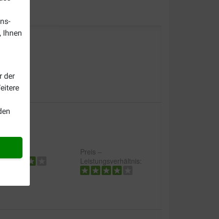
ns-
, Ihnen
ausnacks!
r der
eitere
den
alität:
Preis –
Leistungsverhältnis: