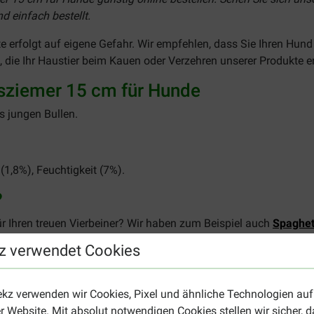
 einfach bestellt.
e erfolgt auf eigene Gefahr. Wir empfehlen, dass Sie Ihren Hund
 die Ihr Haustier beim Kauen oder Verzehren unserer Produkte er
bsziemer 15 cm für Hunde
s jungen Bullen.
 (1,8%), Feuchtigkeit (7%).
?
ür Ihren treuen Vierbeiner? Wir haben zum Beispiel auch
Spaghet
 Kauartikel? Stöbern Sie doch auf unserer
Übersichtsseite für 
z verwendet Cookies
ekz verwenden wir Cookies, Pixel und ähnliche Technologien auf
r Website. Mit absolut notwendigen Cookies stellen wir sicher, 