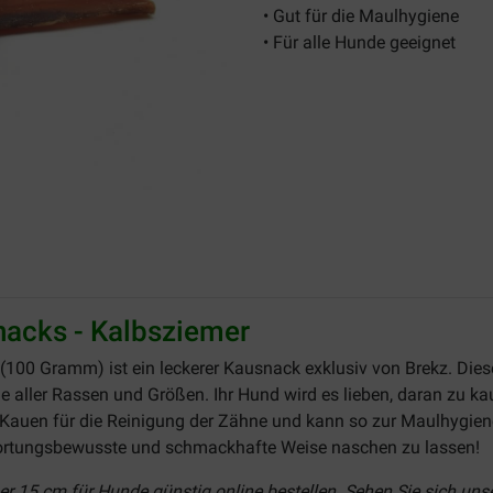
• Gut für die Maulhygiene
• Für alle Hunde geeignet
nacks - Kalbsziemer
(100 Gramm) ist ein leckerer Kausnack exklusiv von Brekz. Die
 aller Rassen und Größen. Ihr Hund wird es lieben, daran zu kau
Kauen für die Reinigung der Zähne und kann so zur Maulhygiene
twortungsbewusste und schmackhafte Weise naschen zu lassen!
r 15 cm für Hunde günstig online bestellen. Sehen Sie sich unse