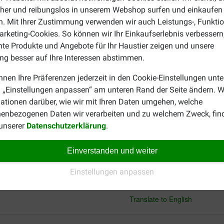
cher und reibungslos in unserem Webshop surfen und einkaufen
. Mit Ihrer Zustimmung verwenden wir auch Leistungs-, Funktio
rketing-Cookies. So können wir Ihr Einkaufserlebnis verbessern
Monika Kernstock
nte Produkte und Angebote für Ihr Haustier zeigen und unsere
12-07-2022
g besser auf Ihre Interessen abstimmen.
zt packt er keinen mehr an.
Unsere Hunde lieben diese K
nnen Ihre Präferenzen jederzeit in den Cookie-Einstellungen unte
Translate to English
 „Einstellungen anpassen“ am unteren Rand der Seite ändern. W
ationen darüber, wie wir mit Ihren Daten umgehen, welche
enbezogenen Daten wir verarbeiten und zu welchem Zweck, fin
Maurice Hugens
 unserer
Datenschutzerklärung
.
15-11-2023
Einverstanden und weiter
endurch knabbern. Nimmt er
Lieferung:
Qu
Einstellungen anpassen
Prima kluifjes voor Mae
Translate to English