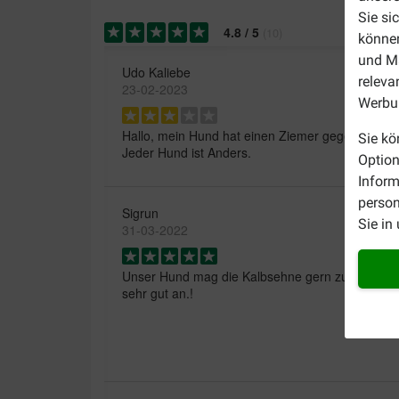
Sie si
4.8
/
5
(
10
)
können
und Ma
Udo Kaliebe
releva
23-02-2023
Werbun
Hallo, mein Hund hat einen Ziemer gegessen, jet
Sie kö
Jeder Hund ist Anders.
Option
Inform
person
Sigrun
Sie in
31-03-2022
Unser Hund mag die Kalbsehne gern zum zwisch
sehr gut an.!