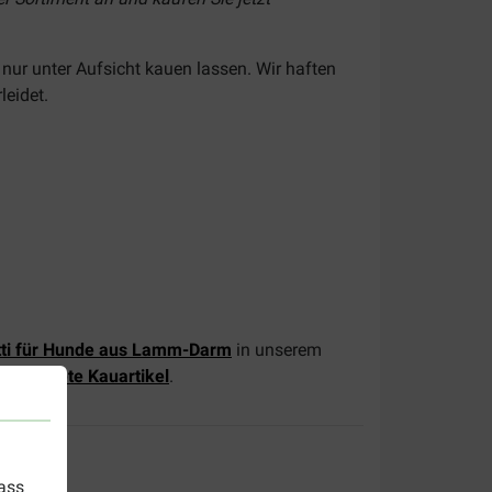
 nur unter Aufsicht kauen lassen. Wir haften
leidet.
ti für Hunde aus Lamm-Darm
in unserem
getrocknete Kauartikel
.
dass