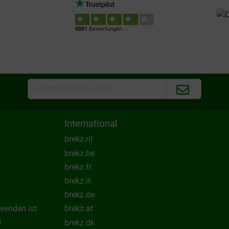
Serge Brisack
19-05-2019
8891
Bewertungen
Mon chien adore...
Translate to English
International
brekz.nl
brekz.be
brekz.fr
brekz.it
brekz.de
wenden ist
brekz.at
g
brekz.dk