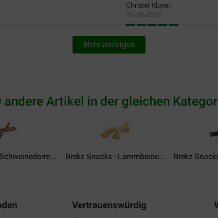
Christel Kluver
30-06-2022
Preis –
Lieferung:
Qu
Mehr anzeigen
Leistungsverhältnis:
dus voor af en toe
Mooie kalfspezen, redelijke pr
zo snel mogelijk bezorgd.
Translate to English
 andere Artikel in der gleichen Kategor
Nic
07-04-2021
Preis –
Lieferung:
Qu
 Schweinedarm...
Brekz Snacks - Lammbeine...
Brekz Snack
Leistungsverhältnis:
Goed product en snelle leverin
kalfsspiesjes!
oden
Vertrauenswürdig
Translate to English