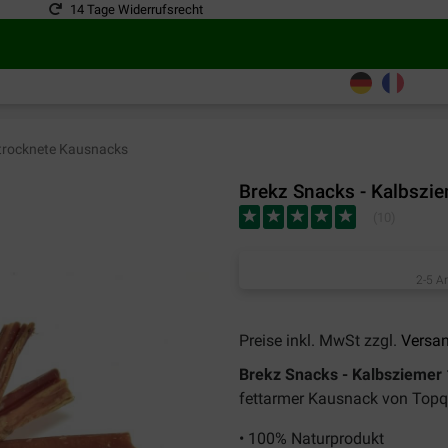
14 Tage Widerrufsrecht
rocknete Kausnacks
Brekz Snacks - Kalbszi
(
10
)
2-5 A
Preise inkl. MwSt zzgl.
Versa
Brekz Snacks - Kalbsziemer
fettarmer Kausnack von Topqua
• 100% Naturprodukt