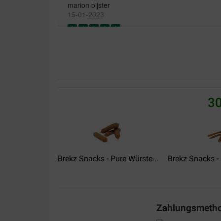
marion bijster
15-01-2023
Lieferung:
Qualität:
hond vindt ze heerlijk. Zijn wel een beetje duur, 
Translate to English
30
Pietie Groeneveld
27-10-2021
Lieferung:
Qualität:
Brekz Snacks - Pure Würste...
Brekz Snacks -
De honden zijn er dol op !!!!
Translate to English
Zahlungsmeth