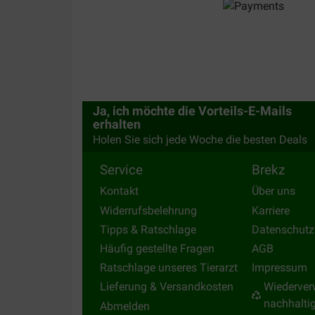
Elders
12-07-2019
GOED VOOR EEN LEUKE PRIJS.
Translate to English
Ja, ich möchte die Vorteils-E-Mails
erhalten
Holen Sie sich jede Woche die besten Deals
Service
Brekz
Kontakt
Über uns
Widerrufsbelehrung
Karriere
Tipps & Ratschlage
Datenschutz
Häufig gestellte Fragen
AGB
Ratschlage unseres Tierarzt
Impressum
Lieferung & Versandkosten
Wiederver
nachhalti
Abmelden