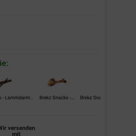
alität:
Preis –
Leistungsverhältnis:
ijs ook. Honden zijn er gek op. Nette bezorging
ie:
alität:
Preis –
s - Lammdarm...
Brekz Snacks -...
Brekz Snacks - Lammpans
Leistungsverhältnis:
g. En de hond is erg blij met deze heerlijke
Wir versenden
mit