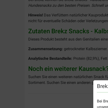
Hundesnacks zu den besten Preisen. Schnell und
Hinweis!
Das Verfüttern natürlicher Kauprodukt
nicht für eventuelle Schäden oder Verletzungen,
Zutaten Brekz Snacks - Kal
Dieses Produkt besteht aus den Genitalien eine
Zusammensetzung:
getrockneter Kalbsziemer.
Analytische Bestandteile:
Protein (82,9%), Fett
Noch ein weiterer Kausnack
Suchen Sie einen weiteren natürlichen Snack f
Sortiment. Suchen Sie einen anderen gesunden
Brek
Bei Br
unsere