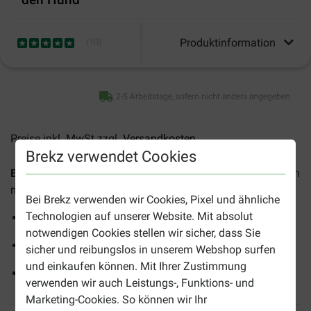
Produktinformation
(
10
)
2-5 Arbeitstage, sofern nicht anders angegeben
Preise inkl. MwSt zzgl.
Versandkosten
Brekz verwendet Cookies
Brekz Snacks - Rinderkopfhaut 35 cm für den Hund
ist ein
natürlicher Leckerbissen, der sich für alle Hunde eignet.
Bei Brekz verwenden wir Cookies, Pixel und ähnliche
Technologien auf unserer Website. Mit absolut
Natürliche Kopfhaut vom Rind
notwendigen Cookies stellen wir sicher, dass Sie
Für Hunde aller Rassen und Grössen
sicher und reibungslos in unserem Webshop surfen
und einkaufen können. Mit Ihrer Zustimmung
Länge: 35 cm
verwenden wir auch Leistungs-, Funktions- und
Marketing-Cookies. So können wir Ihr