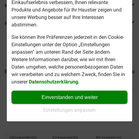
Einkaufserlebnis verbessern, Ihnen relevante
Mehr Produktinfos
Produkte und Angebote für Ihr Haustier zeigen und
unsere Werbung besser auf Ihre Interessen
Reviews
abstimmen.
Sie können Ihre Präferenzen jederzeit in den Cookie-
Einstellungen unter der Option „Einstellungen
anpassen“ am unteren Rand der Seite ändern.
Weitere Informationen darüber, wie wir mit Ihren
Daten umgehen, welche personenbezogenen Daten
Brekz Snacks - Pure Würste...
Brekz Snacks - Schweinedarm.
wir verarbeiten und zu welchem Zweck, finden Sie in
unserer
Datenschutzerklärung
.
Bis 30% günstiger
Sicher bezahlen
Einverstanden und weiter
Einstellungen anpassen
Versandkostenfrei ab 69
CHF
Zahlungsmethoden
Vertrauenswürdig
Wir versenden mit