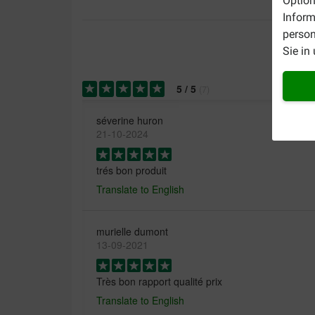
Option
Inform
person
Sie in
5
/
5
(
7
)
séverine huron
21-10-2024
trés bon produit
Translate to English
murielle dumont
13-09-2021
Très bon rapport qualité prix
Translate to English