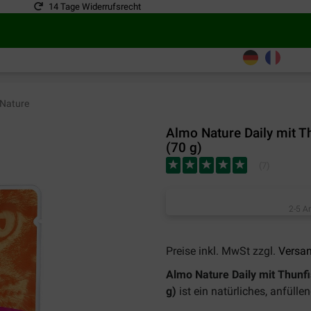
14 Tage Widerrufsrecht
Nature
Almo Nature Daily mit T
(70 g)
(
7
)
2-5 A
Preise inkl. MwSt zzgl.
Versa
Almo Nature Daily mit Thunf
g)
ist ein natürliches, anfüll