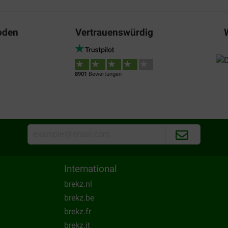
oden
Vertrauenswürdig
8901
Bewertungen
International
brekz.nl
brekz.be
brekz.fr
brekz.it