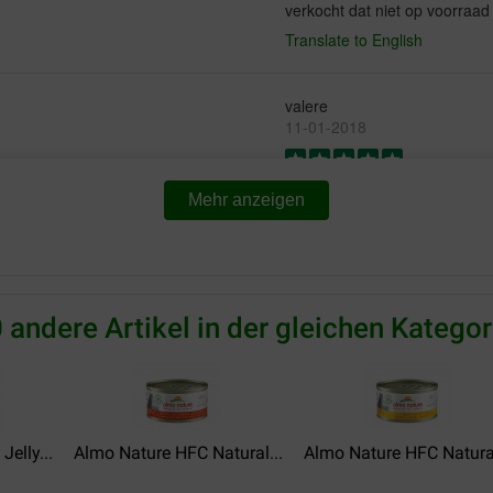
verkocht dat niet op voorraad
Translate to English
valere
11-01-2018
e chez Brekz. Petit soucis
Mes chats adorent... aucuns re
Mehr anzeigen
es produits sont bons et
Translate to English
 andere Artikel in der gleichen Kategor
elly...
Almo Nature HFC Natural...
Almo Nature HFC Natural