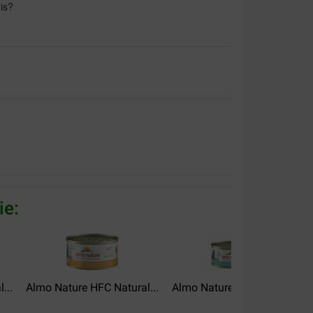
 is?
stes au final :)
ie:
...
Almo Nature HFC Natural...
Almo Nature HFC Jelly...
A