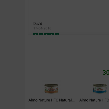
David
17-04-2018
Parfait, ça fait plusieurs années que je command
avec leur transporteur Chronopost qq fois, mais l
moins chers.
Translate to English
M. PANCHOT philippe
30
31-08-2017
Excellent livraison rapide et mon chat adore
Translate to English
Almo Nature HFC Natural...
Almo Nature HFC J