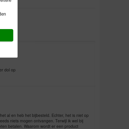
eitere
den
er dol op
et al en heb het bijbesteld. Echter, het is niet op
eeds niets mogen ontvangen. Terwijl ik wel bij
eten betalen. Waarom wordt er een product