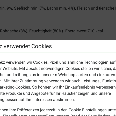
n. 9%, Seefisch min. 7%, Lachs min. 4%), Fleisch und tierisch
.
 Rohasche (3%), Feuchtigkeit (80%). Energiewert 710 kcal.
z verwendet Cookies
Nature Daily Katzen-Nassfutter
ekz verwenden wir Cookies, Pixel und ähnliche Technologien auf
utter und 40% Trockenfutter anzubieten. Verteilen Sie die emp
r Website. Mit absolut notwendigen Cookies stellen wir sicher, 
immer ausreichend frisches Trinkwasser zur Verfügung hat. Lage
cher und reibungslos in unserem Webshop surfen und einkaufen
rkeit von Almo Nature Daily mit Thunfisch und Lachs ist auf der
. Mit Ihrer Zustimmung verwenden wir auch Leistungs-, Funktio
 Fütterungsempfehlung halten.
rketing-Cookies. So können wir Ihr Einkaufserlebnis verbessern
nte Produkte und Angebote für Ihr Haustier zeigen und unsere
g besser auf Ihre Interessen abstimmen.
n Produkt, z.B. einem Futter mit leckerem Käse? Schauen Sie d
nnen Ihre Präferenzen jederzeit in den Cookie-Einstellungen unte
 Marke finden Sie auf unserer Seite
Almo Nature Katzenfutter
.