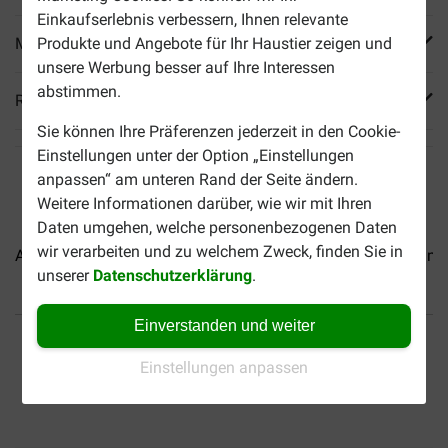
Einkaufserlebnis verbessern, Ihnen relevante
Mehr Produktinfos
Produkte und Angebote für Ihr Haustier zeigen und
unsere Werbung besser auf Ihre Interessen
abstimmen.
Reviews
Sie können Ihre Präferenzen jederzeit in den Cookie-
Einstellungen unter der Option „Einstellungen
anpassen“ am unteren Rand der Seite ändern.
Weitere Informationen darüber, wie wir mit Ihren
Daten umgehen, welche personenbezogenen Daten
wir verarbeiten und zu welchem Zweck, finden Sie in
Almo Nature HFC Natural...
Almo Nature HFC Jelly...
Almo
unserer
Datenschutzerklärung
.
Einverstanden und weiter
Bis 30% günstiger
Sicher bezahlen
Einstellungen anpassen
Versandkostenfrei ab 69
CHF