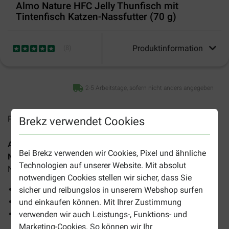
Almo Nature HFC Jelly Thunfisch mit
Tintenfisch Katzen-Nassfutter (70 g)
Produktinformation
(
8
)
2-5 Arbeitstage, sofern nicht anders angegeben
Preise inkl. MwSt zzgl.
Versandkosten
Brekz verwendet Cookies
Almo Nature HFC Jelly Thunfisch mit Tintenfisch Katzen-
Bei Brekz verwenden wir Cookies, Pixel und ähnliche
Nassfutter (70 g)
ist ein hochwertiges, anfüllendes
Technologien auf unserer Website. Mit absolut
Nassfutter für ausgewachsene Katzen aller Rassen.
notwendigen Cookies stellen wir sicher, dass Sie
Leckeres, anfüllendes Futter
sicher und reibungslos in unserem Webshop surfen
Serviert in einer nahrhaften Bouillon
und einkaufen können. Mit Ihrer Zustimmung
Zubereitet mit den besten Zutaten
verwenden wir auch Leistungs-, Funktions- und
Marketing-Cookies. So können wir Ihr