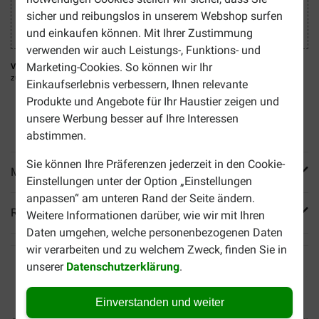
sicher und reibungslos in unserem Webshop surfen
und einkaufen können. Mit Ihrer Zustimmung
verwenden wir auch Leistungs-, Funktions- und
Marketing-Cookies. So können wir Ihr
Virbac Epiotic SIS Ohrreiniger für Hund und Katze
ist ein fettfreies Pflegeprodukt
zur Reinigung der Ohren Ihres Haustieres.
Einkaufserlebnis verbessern, Ihnen relevante
Produkte und Angebote für Ihr Haustier zeigen und
Reduziert übermässiges Wachstum von Bakterien
Stärkt den Widerstand des Gehörgangs
unsere Werbung besser auf Ihre Interessen
Geeignet für Hunde, Welpen, Katzen und Kätzchen
abstimmen.
Sie können Ihre Präferenzen jederzeit in den Cookie-
Mehr Produktinfos
Einstellungen unter der Option „Einstellungen
anpassen“ am unteren Rand der Seite ändern.
Reviews
Weitere Informationen darüber, wie wir mit Ihren
Daten umgehen, welche personenbezogenen Daten
wir verarbeiten und zu welchem Zweck, finden Sie in
unserer
Datenschutzerklärung
.
Einverstanden und weiter