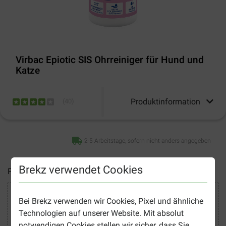
Virbac Epiotic SIS Ohrreiniger für Hund und
Katze
Produktinformation
(
40
)
2-5 Arbeitstage, sofern nicht anders angegeben
Brekz verwendet Cookies
Preise inkl. MwSt zzgl.
Versandkosten
Sicher Einkaufen
Bei Brekz verwenden wir Cookies, Pixel und ähnliche
Technologien auf unserer Website. Mit absolut
notwendigen Cookies stellen wir sicher, dass Sie