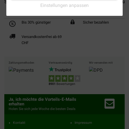
Sanimal Clean Ear...
AA Ohrreiniger Hund
AA Duosol Künst
Einstellungen anpassen
Bis 30% günstiger
Sicher bezahlen
Versandkostenfrei ab 69
CHF
Zahlungsmethoden
Vertrauenswürdig
Wir versenden mit
8901
Bewertungen
Ja, ich möchte die Vorteils-E-Mails
erhalten
Holen Sie sich jede Woche die besten Deals
Kontakt
Impressum