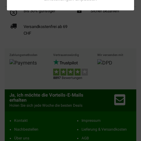
Bis 30% günstiger
Sicher bezahlen
Versandkostenfrei ab 69
CHF
Zahlungsmethoden
Vertrauenswürdig
Wir versenden mit
8897
Bewertungen
Ja, ich möchte die Vorteils-E-Mails
erhalten
Holen Sie sich jede Woche die besten Deals
Kontakt
Impressum
Nachbestellen
Lieferung & Versandkosten
Über uns
AGB