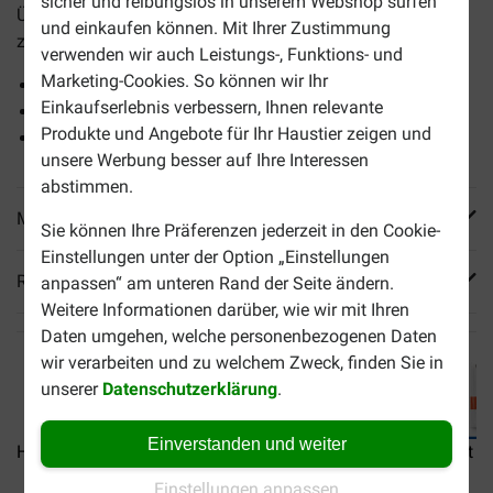
sicher und reibungslos in unserem Webshop surfen
Übergewicht. Es hilft ihnen, auf einem gesunden Gewicht
und einkaufen können. Mit Ihrer Zustimmung
zu bleiben.
verwenden wir auch Leistungs-, Funktions- und
Marketing-Cookies. So können wir Ihr
Leicht verdaulich
Einkaufserlebnis verbessern, Ihnen relevante
Einfach zu portionieren
Produkte und Angebote für Ihr Haustier zeigen und
Mit hochwertigen Zutaten
unsere Werbung besser auf Ihre Interessen
abstimmen.
Mehr Produktinfos
Sie können Ihre Präferenzen jederzeit in den Cookie-
Einstellungen unter der Option „Einstellungen
Reviews
anpassen“ am unteren Rand der Seite ändern.
Weitere Informationen darüber, wie wir mit Ihren
Daten umgehen, welche personenbezogenen Daten
wir verarbeiten und zu welchem Zweck, finden Sie in
unserer
Datenschutzerklärung
.
Einverstanden und weiter
Hill's Kitten Favourite...
Hill's Kitten Poultry...
Hill's Adult O
Einstellungen anpassen