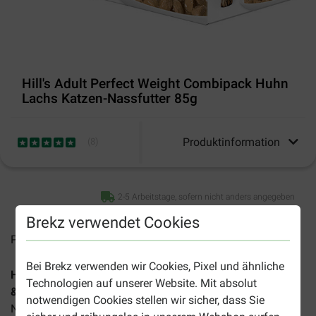
Hill's Adult Perfect Weight Combipack Huhn
Lachs Katzen-Nassfutter 85g
Produktinformation
(
8
)
2-5 Arbeitstage, sofern nicht anders angegeben
Brekz verwendet Cookies
Preise inkl. MwSt zzgl.
Versandkosten
Bei Brekz verwenden wir Cookies, Pixel und ähnliche
Hill's Science Plan Adult Perfect Weight Kombipack Huhn
Technologien auf unserer Website. Mit absolut
& Lachs (Portionsbeutel à 85 g)
ist ein leicht verdauliches
notwendigen Cookies stellen wir sicher, dass Sie
Nassfutter für erwachsene Katzen mit (einer Neigung zu)