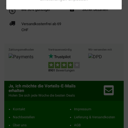
Bis 30% günstiger
Sicher bezahlen
Versandkostenfrei ab 69
CHF
Zahlungsmethoden
Vertrauenswürdig
Wir versenden mit
8901
Bewertungen
Ja, ich möchte die Vorteils-E-Mails
erhalten
Holen Sie sich jede Woche die besten Deals
Kontakt
Impressum
Nachbestellen
Lieferung & Versandkosten
Über uns
AGB