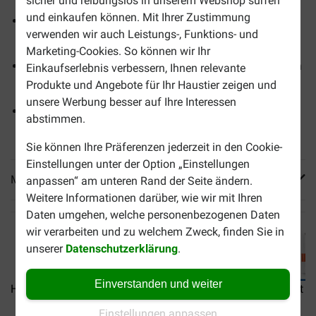
sicher und reibungslos in unserem Webshop surfen
und einkaufen können. Mit Ihrer Zustimmung
Sorgfältig zusammengestellt, um Kätzchen mit der
verwenden wir auch Leistungs-, Funktions- und
richtigen Energiemenge zu versorgen
Marketing-Cookies. So können wir Ihr
Unterstützt ein gesundes Gewicht sowie starke Knochen
Einkaufserlebnis verbessern, Ihnen relevante
und Zähne
Produkte und Angebote für Ihr Haustier zeigen und
unsere Werbung besser auf Ihre Interessen
Mit DHA aus Fischöl – eine wichtige Fettsäure für die
abstimmen.
Entwicklung von Gehirn und Augen
Sie können Ihre Präferenzen jederzeit in den Cookie-
Einstellungen unter der Option „Einstellungen
Mehr Produktinfos
anpassen“ am unteren Rand der Seite ändern.
Weitere Informationen darüber, wie wir mit Ihren
Daten umgehen, welche personenbezogenen Daten
wir verarbeiten und zu welchem Zweck, finden Sie in
unserer
Datenschutzerklärung
.
Einverstanden und weiter
Hill's Kitten Favourite...
Hill's Kitten Poultry...
Hill's Adult O
Einstellungen anpassen