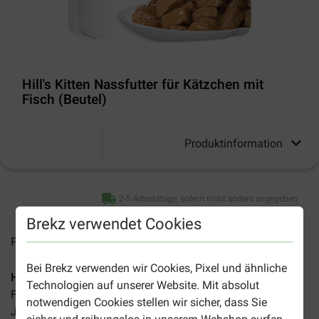
Hill's Kitten Nassfutter für Kätzchen mit
Fisch (Beutel)
Produktinformation
2-5 Arbeitstage, sofern nicht anders angegeben
Brekz verwendet Cookies
Preise inkl. MwSt zzgl.
Versandkosten
Bei Brekz verwenden wir Cookies, Pixel und ähnliche
Hill's Kitten Nassfutter für Kätzchen
ist ein ausgewogenes
Technologien auf unserer Website. Mit absolut
Futter, das speziell für Kätzchen bis zu einem Alter von 1
notwendigen Cookies stellen wir sicher, dass Sie
Jahr entwickelt wurde.