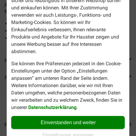
sicher und reibungslos in unserem Webshop surfen
junge Kätzchen ab der Entwöhnung bis zum Alter von 12
und einkaufen können. Mit Ihrer Zustimmung
Monaten sowie für trächtige und laktierende Muttertiere
verwenden wir auch Leistungs-, Funktions- und
Marketing-Cookies. So können wir Ihr
Für eine optimale Entwicklung von Augen und Gehirn
Einkaufserlebnis verbessern, Ihnen relevante
Fördert starke Zähne und Knochen
Produkte und Angebote für Ihr Haustier zeigen und
Unterstützt das Immunsystem
unsere Werbung besser auf Ihre Interessen
abstimmen.
Mehr Produktinfos
Sie können Ihre Präferenzen jederzeit in den Cookie-
Einstellungen unter der Option „Einstellungen
Reviews
anpassen“ am unteren Rand der Seite ändern.
Weitere Informationen darüber, wie wir mit Ihren
Daten umgehen, welche personenbezogenen Daten
wir verarbeiten und zu welchem Zweck, finden Sie in
unserer
Datenschutzerklärung
.
Einverstanden und weiter
Perfect Fit Indoor 1+ mit...
Perfect Fit Senior 7+ mit...
Sheb
Einstellungen anpassen