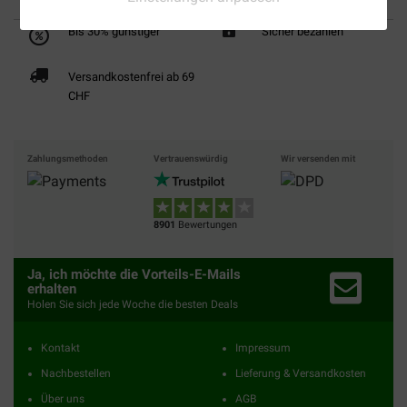
Bis 30% günstiger
Sicher bezahlen
Versandkostenfrei ab 69
CHF
Zahlungsmethoden
Vertrauenswürdig
Wir versenden mit
8901
Bewertungen
Ja, ich möchte die Vorteils-E-Mails
erhalten
Holen Sie sich jede Woche die besten Deals
Kontakt
Impressum
Nachbestellen
Lieferung & Versandkosten
Über uns
AGB