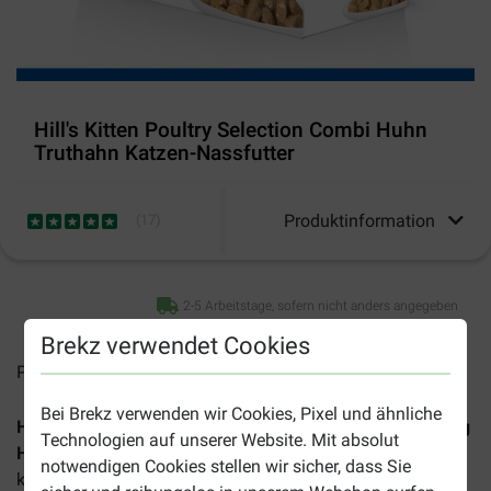
Hill's Kitten Poultry Selection Combi Huhn
Truthahn Katzen-Nassfutter
Produktinformation
(
17
)
2-5 Arbeitstage, sofern nicht anders angegeben
Brekz verwendet Cookies
Preise inkl. MwSt zzgl.
Versandkosten
Bei Brekz verwenden wir Cookies, Pixel und ähnliche
Hill's Science Plan Kitten Poultry Selection Kombipackung
Technologien auf unserer Website. Mit absolut
Huhn & Truthahn
besteht aus 12 x 85 g Beuteln mit
notwendigen Cookies stellen wir sicher, dass Sie
köstlich zarten Hühner- bzw. Truthahnstücken in Sauce für