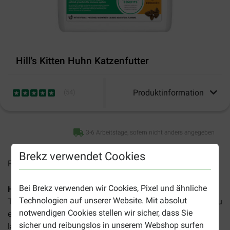
Hill's Kitten Huhn Katzenfutter
Produktinformation
(
54
)
3-6 Arbeitstage, sofern nicht anders angegeben
Brekz verwendet Cookies
Preise inkl. MwSt zzgl.
Versandkosten
Bei Brekz verwenden wir Cookies, Pixel und ähnliche
Hill's Science Plan Kitten Huhn Katzenfutter
ist ein
Technologien auf unserer Website. Mit absolut
Trockenfutter für junge Kätzchen ab der Entwöhnung bis zu
notwendigen Cookies stellen wir sicher, dass Sie
einem Alter von 12 Monaten sowie für trächtige und
sicher und reibungslos in unserem Webshop surfen
laktierende Muttertiere.