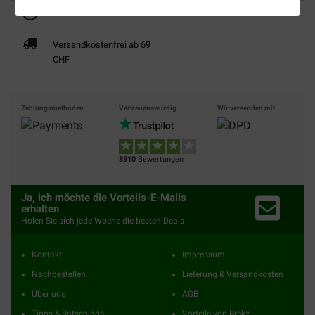
Bis 30% günstiger
Sicher bezahlen
Versandkostenfrei ab 69
CHF
Zahlungsmethoden
Vertrauenswürdig
Wir versenden mit
8910
Bewertungen
Ja, ich möchte die Vorteils-E-Mails
erhalten
Holen Sie sich jede Woche die besten Deals
Kontakt
Impressum
Nachbestellen
Lieferung & Versandkosten
Über uns
AGB
Tipps & Ratschlage
Vorteile von Brekz