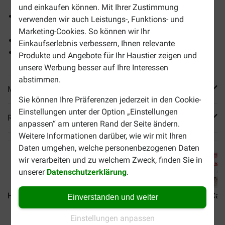
und einkaufen können. Mit Ihrer Zustimmung
Unterstützt eine optimale Entwicklung von Augen und
verwenden wir auch Leistungs-, Funktions- und
Gehirn
Marketing-Cookies. So können wir Ihr
Stimuliert das Muskelwachstum
Einkaufserlebnis verbessern, Ihnen relevante
Fördert starke Knochen und Zähne
Produkte und Angebote für Ihr Haustier zeigen und
unsere Werbung besser auf Ihre Interessen
abstimmen.
Mehr Produktinfos
Sie können Ihre Präferenzen jederzeit in den Cookie-
Einstellungen unter der Option „Einstellungen
Reviews
anpassen“ am unteren Rand der Seite ändern.
Weitere Informationen darüber, wie wir mit Ihren
Daten umgehen, welche personenbezogenen Daten
wir verarbeiten und zu welchem Zweck, finden Sie in
unserer
Datenschutzerklärung
.
HobbyFirst Feline Kitten...
Royal Canin Kitten...
Royal Cani
Einverstanden und weiter
Einstellungen anpassen