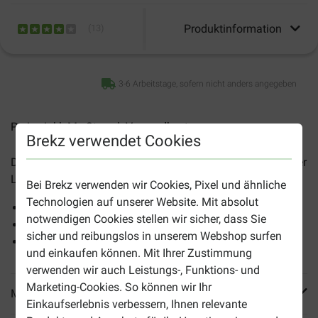
Produktinformation
(
13
)
3-6 Arbeitstage, sofern nicht anders angegeben
Preise inkl. MwSt zzgl.
Versandkosten
Brekz verwendet Cookies
Das
Brekz Snacks - Hühnerfilet für Hunde
ist ein herrlicher
Leckerbissen für Hunde aller Rassen.
Bei Brekz verwenden wir Cookies, Pixel und ähnliche
Technologien auf unserer Website. Mit absolut
100% getrocknetes Hühnerfleisch aus Europa
notwendigen Cookies stellen wir sicher, dass Sie
Köstliches Naturprodukt
sicher und reibungslos in unserem Webshop surfen
Ohne Glycerin
und einkaufen können. Mit Ihrer Zustimmung
verwenden wir auch Leistungs-, Funktions- und
Marketing-Cookies. So können wir Ihr
Mehr Produktinfos
Einkaufserlebnis verbessern, Ihnen relevante