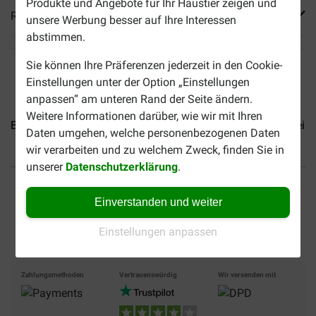
Produkte und Angebote für Ihr Haustier zeigen und
Reviews
unsere Werbung besser auf Ihre Interessen
abstimmen.
Sie können Ihre Präferenzen jederzeit in den Cookie-
Einstellungen unter der Option „Einstellungen
anpassen“ am unteren Rand der Seite ändern.
Weitere Informationen darüber, wie wir mit Ihren
Brekz Snacks - Schweinedarm...
Brekz Snacks - Lammbeine.
Daten umgehen, welche personenbezogenen Daten
wir verarbeiten und zu welchem Zweck, finden Sie in
unserer
Datenschutzerklärung
.
Bis 30% günstiger
Sicher bezahlen
Einverstanden und weiter
Versandkostenfrei ab 69
CHF
Einstellungen anpassen
Zahlungsmethoden
Vertrauenswürdig
Wir versenden mit