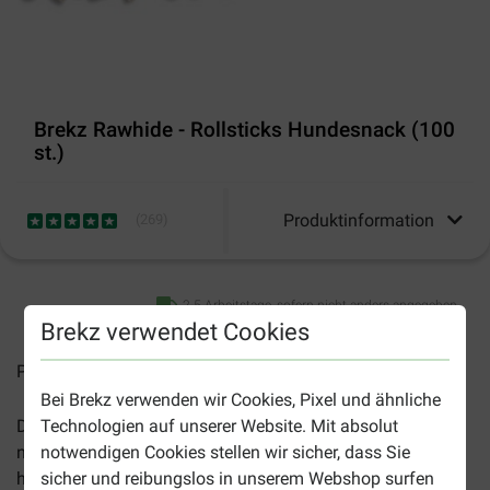
Brekz Rawhide - Rollsticks Hundesnack (100
st.)
Produktinformation
(
269
)
2-5 Arbeitstage, sofern nicht anders angegeben
Brekz verwendet Cookies
Preise inkl. MwSt zzgl.
Versandkosten
Bei Brekz verwenden wir Cookies, Pixel und ähnliche
Die
Brekz Rollsticks für den Hund
sind köstliche und
Technologien auf unserer Website. Mit absolut
natürliche Kaustangen für Ihren Hund. Diese Leckerbissen
notwendigen Cookies stellen wir sicher, dass Sie
haben einen Durchmesser von ca. 7-8 mm und sind 12,5
sicher und reibungslos in unserem Webshop surfen