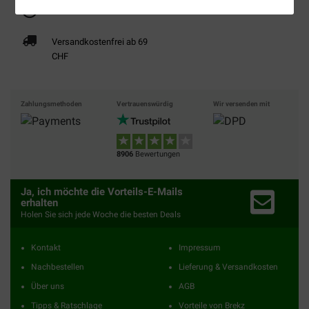
Bis 30% günstiger
Sicher bezahlen
Versandkostenfrei ab 69
CHF
Zahlungsmethoden
Vertrauenswürdig
Wir versenden mit
8906
Bewertungen
Ja, ich möchte die Vorteils-E-Mails
erhalten
Holen Sie sich jede Woche die besten Deals
Kontakt
Impressum
Nachbestellen
Lieferung & Versandkosten
Über uns
AGB
Tipps & Ratschlage
Vorteile von Brekz