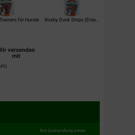
Trainers für Hunde
Boxby Duck Strips (Ente...
Boxby Chew S
Wir versenden
mit
Ihre Zoohandlung immer