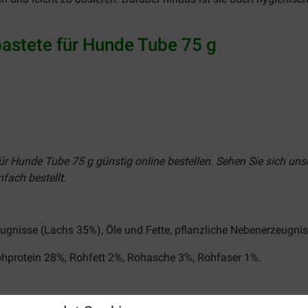
astete für Hunde Tube 75 g
r Hunde Tube 75 g günstig online bestellen. Sehen Sie sich unse
fach bestellt.
gnisse (Lachs 35%), Öle und Fette, pflanzliche Nebenerzeugnis
ohprotein 28%, Rohfett 2%, Rohasche 3%, Rohfaser 1%.
.