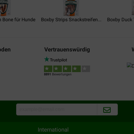
m Bone für Hunde
Boxby Strips Snackstreifen...
Boxby Duck 
oden
Vertrauenswürdig
8891
Bewertungen
International