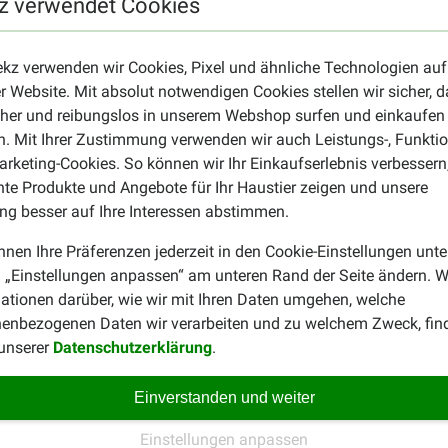
z verwendet Cookies
y Lachspastete für Hunde
Hauptmahlzeiten Ihres Hunde und Teil einer ausgewogenen Ernä
ekz verwenden wir Cookies, Pixel und ähnliche Technologien auf
ck?
r Website. Mit absolut notwendigen Cookies stellen wir sicher, 
cher und reibungslos in unserem Webshop surfen und einkaufen
schmacksrichtung für Ihren Liebling? Wir haben zum Beispiel au
. Mit Ihrer Zustimmung verwenden wir auch Leistungs-, Funktio
widerstehlichen Leckerbissen für Ihren Hund? Stöbern Sie doch
rketing-Cookies. So können wir Ihr Einkaufserlebnis verbessern
nte Produkte und Angebote für Ihr Haustier zeigen und unsere
g besser auf Ihre Interessen abstimmen.
nnen Ihre Präferenzen jederzeit in den Cookie-Einstellungen unte
 „Einstellungen anpassen“ am unteren Rand der Seite ändern. W
ationen darüber, wie wir mit Ihren Daten umgehen, welche
enbezogenen Daten wir verarbeiten und zu welchem Zweck, fin
Massimo
 unserer
Datenschutzerklärung
.
15-10-2018
Einverstanden und weiter
Preis –
Te droge consistentie. Geurlo
Leistungsverhältnis:
aangetrokken.
Einstellungen anpassen
Translate to English