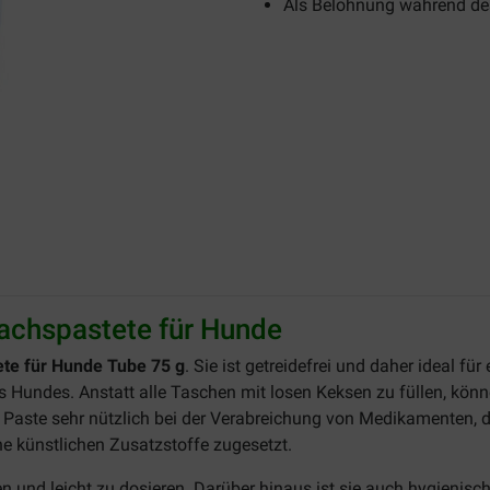
Als Belohnung während de
achspastete für Hunde
te für Hunde Tube 75 g
. Sie ist getreidefrei und daher ideal f
es Hundes. Anstatt alle Taschen mit losen Keksen zu füllen, könn
Paste sehr nützlich bei der Verabreichung von Medikamenten, da
e künstlichen Zusatzstoffe zugesetzt.
 und leicht zu dosieren. Darüber hinaus ist sie auch hygienisc