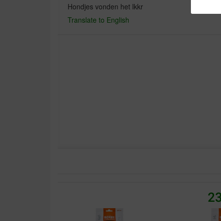
Hondjes vonden het lkkr
Translate to English
23